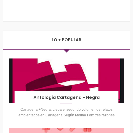
LO + POPULAR
Antología Cartagena + Negra
Cartagena +Negra. Llega el segundo volumen de relatos
ambientados en Cartagena Según Molina Foix tres razones
para seguir publicando, escr...