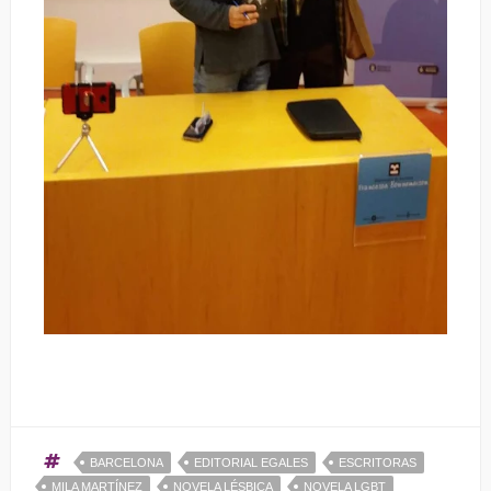
BARCELONA
EDITORIAL EGALES
ESCRITORAS
MILA MARTÍNEZ
NOVELA LÉSBICA
NOVELA LGBT